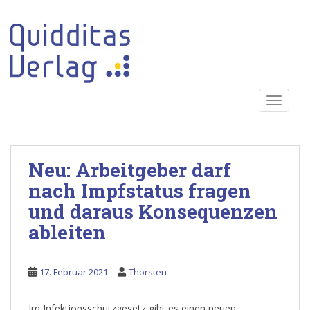
S
k
i
p
t
o
TOGGLE
m
a
i
n
Neu: Arbeitgeber darf
c
o
nach Impfstatus fragen
n
und daraus Konsequenzen
t
ableiten
e
n
t
17. Februar 2021
Thorsten
Im Infektionsschutzgesetz gibt es einen neuen