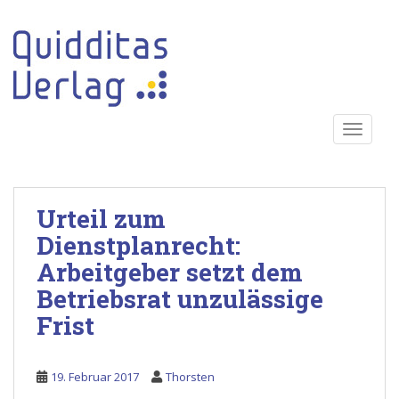
S
k
i
p
t
o
TOGGLE
m
a
i
n
Urteil zum
c
o
Dienstplanrecht:
n
Arbeitgeber setzt dem
t
Betriebsrat unzulässige
e
n
Frist
t
19. Februar 2017
Thorsten