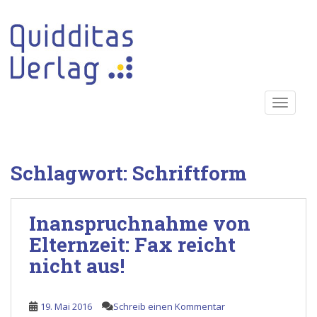
S
k
i
p
t
o
TOGGLE
m
a
i
n
Schlagwort:
Schriftform
c
o
n
Inanspruchnahme von
t
e
Elternzeit: Fax reicht
n
nicht aus!
t
19. Mai 2016
Schreib einen Kommentar