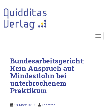
S
k
i
p
t
o
TOGGLE
m
a
i
n
Bundesarbeitsgericht:
c
o
Kein Anspruch auf
n
Mindestlohn bei
t
unterbrochenem
e
n
Praktikum
t
18. März 2019
Thorsten