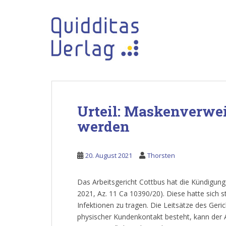
S
k
i
p
t
o
m
a
i
Urteil: Maskenverwei
n
c
werden
o
n
20. August 2021
Thorsten
t
e
n
Das Arbeitsgericht Cottbus hat die Kündigung e
t
2021, Az. 11 Ca 10390/20). Diese hatte sich 
Infektionen zu tragen. Die Leitsätze des Geric
physischer Kundenkontakt besteht, kann der