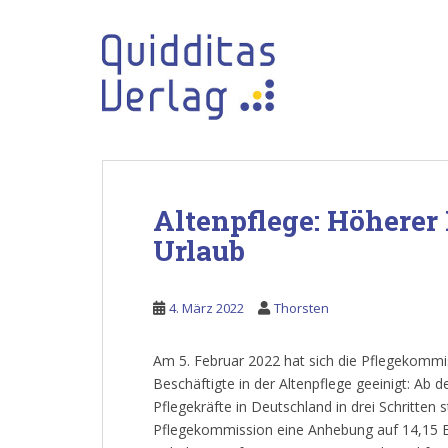
S
k
i
p
t
o
m
a
i
Altenpflege: Höherer
n
c
Urlaub
o
n
4. März 2022
Thorsten
t
e
n
Am 5. Februar 2022 hat sich die Pflegekommi
t
Beschäftigte in der Altenpflege geeinigt: Ab 
Pflegekräfte in Deutschland in drei Schritten s
Pflegekommission eine Anhebung auf 14,15 Euro