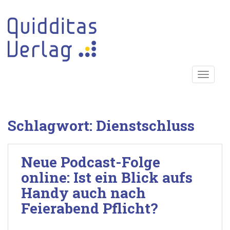
S
k
i
p
t
o
TOGGLE
m
a
i
n
Schlagwort:
Dienstschluss
c
o
n
Neue Podcast-Folge
t
e
online: Ist ein Blick aufs
n
Handy auch nach
t
Feierabend Pflicht?