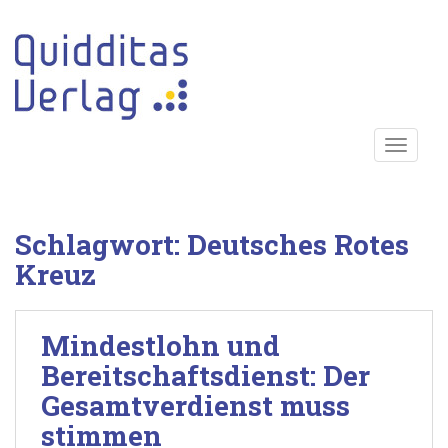
S
k
i
p
t
o
TOGGLE
m
a
i
n
Schlagwort:
Deutsches Rotes
c
o
Kreuz
n
t
e
Mindestlohn und
n
Bereitschaftsdienst: Der
t
Gesamtverdienst muss
stimmen