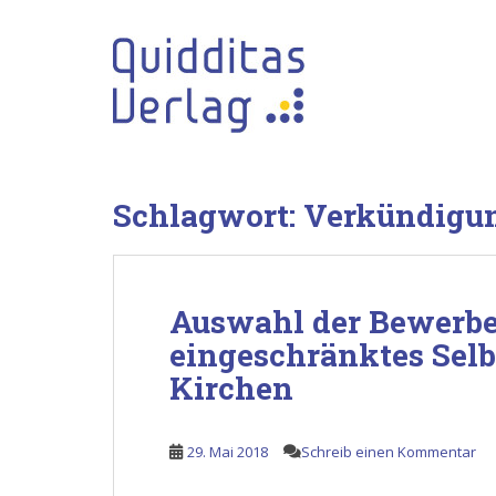
S
k
i
p
t
o
m
a
Schlagwort:
Verkündigu
i
n
c
o
Auswahl der Bewerbe
n
t
eingeschränktes Sel
e
Kirchen
n
t
29. Mai 2018
Schreib einen Kommentar