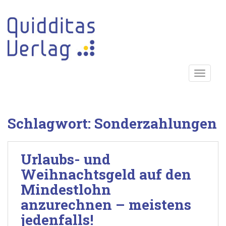
S
k
i
p
t
o
TOGGLE
m
a
i
n
Schlagwort:
Sonderzahlungen
c
o
n
Urlaubs- und
t
e
Weihnachtsgeld auf den
n
Mindestlohn
t
anzurechnen – meistens
jedenfalls!