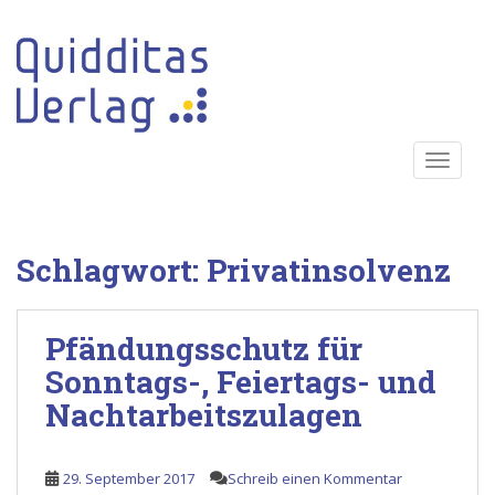
S
k
i
p
t
o
TOGGLE
m
a
i
n
Schlagwort:
Privatinsolvenz
c
o
n
Pfändungsschutz für
t
e
Sonntags-, Feiertags- und
n
Nachtarbeitszulagen
t
29. September 2017
Schreib einen Kommentar