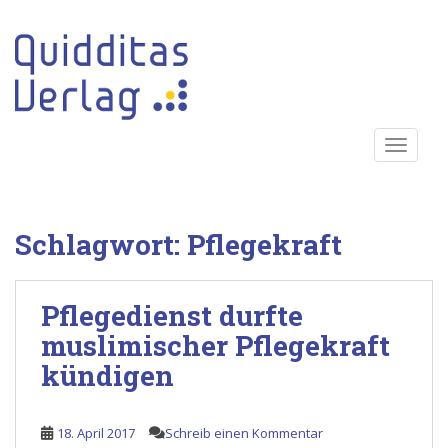
S
k
i
p
t
o
TOGGLE
m
a
i
n
Schlagwort:
Pflegekraft
c
o
n
Pflegedienst durfte
t
e
muslimischer Pflegekraft
n
kündigen
t
18. April 2017
Schreib einen Kommentar