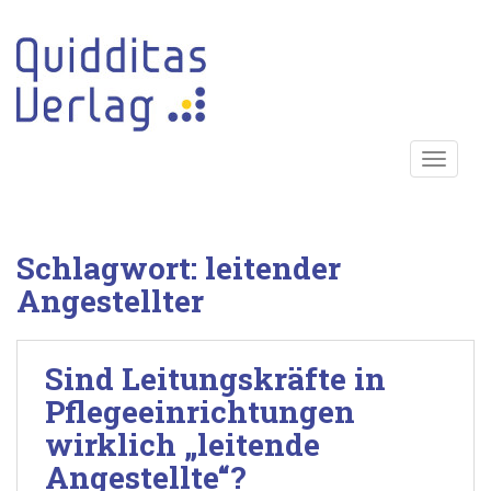
S
k
i
p
t
o
TOGGLE
m
a
i
n
Schlagwort:
leitender
c
o
Angestellter
n
t
e
Sind Leitungskräfte in
n
Pflegeeinrichtungen
t
wirklich „leitende
Angestellte“?