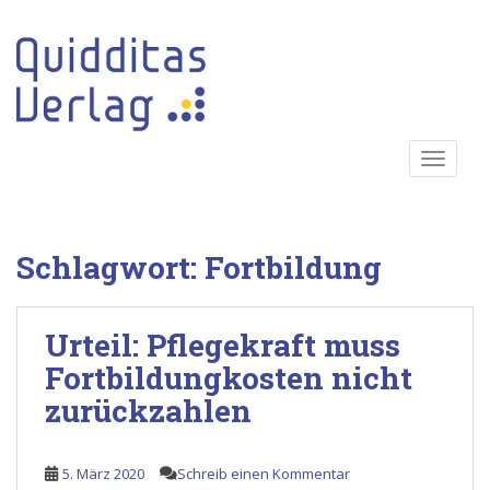
S
k
i
p
t
o
TOGGLE
m
a
i
n
Schlagwort:
Fortbildung
c
o
n
Urteil: Pflegekraft muss
t
e
Fortbildungkosten nicht
n
zurückzahlen
t
5. März 2020
Schreib einen Kommentar