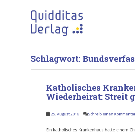
S
k
i
p
t
o
m
a
Schlagwort:
Bundsverfas
i
n
c
o
Katholisches Kranke
n
t
Wiederheirat: Streit 
e
n
t
25. August 2016
Schreib einen Kommenta
Ein katholisches Krankenhaus hatte einem Chef