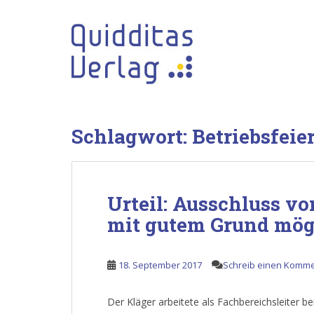
S
k
i
p
t
o
m
a
Schlagwort:
Betriebsfeie
i
n
c
o
Urteil: Ausschluss vo
n
t
mit gutem Grund mög
e
n
t
18. September 2017
Schreib einen Komm
Der Kläger arbeitete als Fachbereichsleiter b