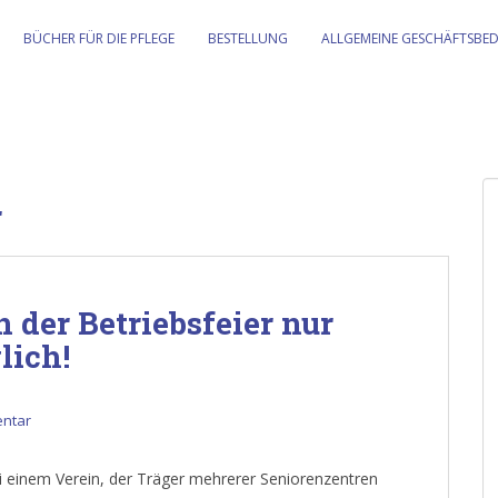
BÜCHER FÜR DIE PFLEGE
BESTELLUNG
ALLGEMEINE GESCHÄFTSBE
r
n der Betriebsfeier nur
lich!
entar
ei einem Verein, der Träger mehrerer Seniorenzentren