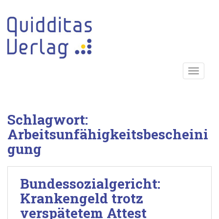
S
k
i
p
t
o
TOGGLE
m
a
i
n
Schlagwort:
c
o
Arbeitsunfähigkeitsbescheini
n
gung
t
e
n
Bundessozialgericht:
t
Krankengeld trotz
verspätetem Attest